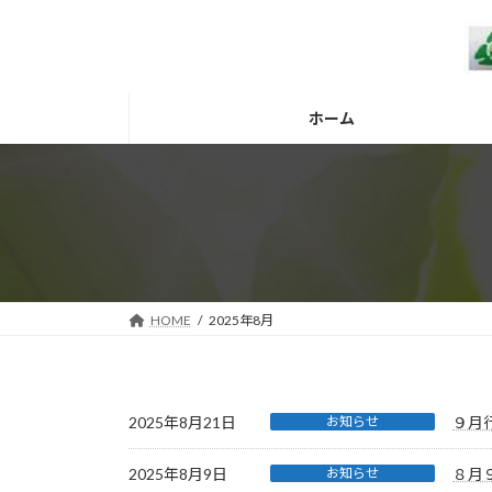
コ
ナ
ン
ビ
テ
ゲ
ン
ー
ツ
シ
ホーム
へ
ョ
ス
ン
キ
に
ッ
移
プ
動
HOME
2025年8月
2025年8月21日
お知らせ
９月
2025年8月9日
お知らせ
８月