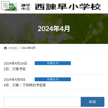
コ
ナ
ン
ビ
テ
ゲ
ン
ー
ツ
シ
へ
ョ
2024年4月
ス
ン
キ
に
ッ
移
プ
動
HOME
2024年4月
2024年4月26日
お知らせ
5月 行事予定
2024年4月8日
お知らせ
4月 行事・下校時刻予定表
検
索: