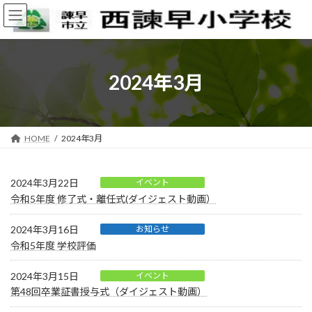
コ
ナ
ン
ビ
テ
ゲ
ン
ー
ツ
シ
へ
ョ
2024年3月
ス
ン
キ
に
ッ
移
プ
動
HOME
2024年3月
2024年3月22日
イベント
令和5年度 修了式・離任式(ダイジェスト動画）
2024年3月16日
お知らせ
令和5年度 学校評価
2024年3月15日
イベント
第48回卒業証書授与式（ダイジェスト動画）