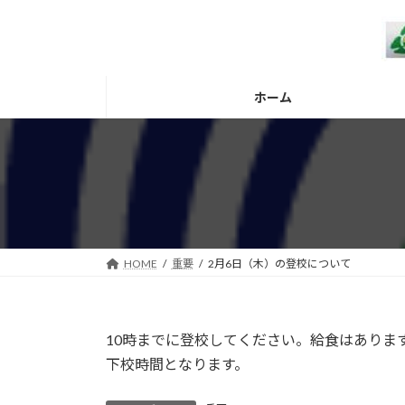
コ
ナ
ン
ビ
テ
ゲ
ン
ー
ツ
シ
ホーム
へ
ョ
ス
ン
キ
に
ッ
移
プ
動
HOME
重要
2月6日（木）の登校について
10時までに登校してください。給食はあります
下校時間となります。