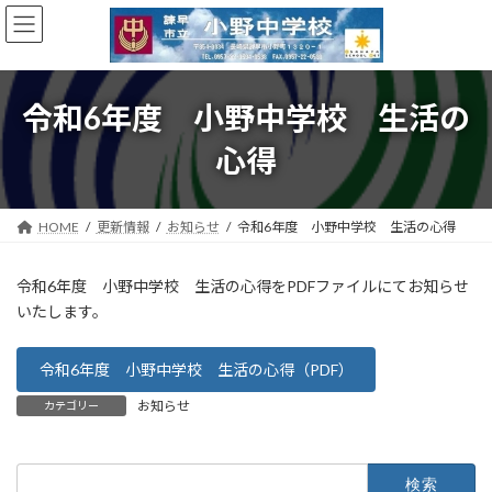
コ
ナ
ン
ビ
テ
ゲ
ン
ー
ツ
シ
令和6年度 小野中学校 生活の
へ
ョ
ス
ン
心得
キ
に
ッ
移
プ
動
HOME
更新情報
お知らせ
令和6年度 小野中学校 生活の心得
令和6年度 小野中学校 生活の心得をPDFファイルにてお知らせ
いたします。
令和6年度 小野中学校 生活の心得（PDF）
お知らせ
カテゴリー
検