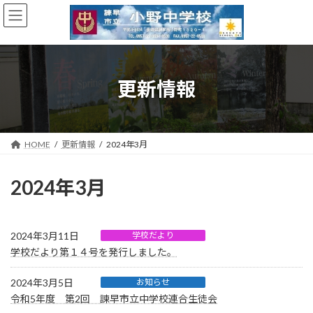
コ
ナ
ン
ビ
テ
ゲ
ン
ー
ツ
シ
へ
ョ
更新情報
ス
ン
キ
に
ッ
移
プ
動
HOME
更新情報
2024年3月
2024年3月
2024年3月11日
学校だより
学校だより第１４号を発行しました。
2024年3月5日
お知らせ
令和5年度 第2回 諫早市立中学校連合生徒会