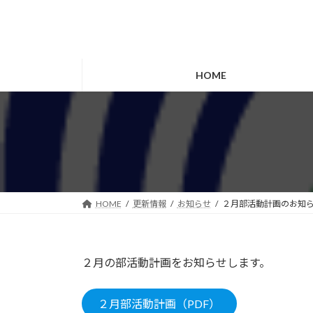
コ
ナ
ン
ビ
テ
ゲ
ン
ー
ツ
シ
HOME
へ
ョ
ス
ン
キ
に
ッ
移
プ
動
HOME
更新情報
お知らせ
２月部活動計画のお知
２月の部活動計画をお知らせします。
２月部活動計画（PDF）