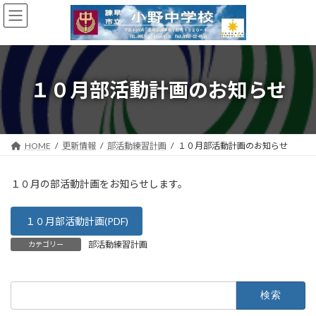
コ
ナ
ン
ビ
テ
ゲ
ン
ー
ツ
シ
へ
ョ
１０月部活動計画のお知らせ
ス
ン
キ
に
ッ
移
プ
動
HOME
更新情報
部活動練習計画
１０月部活動計画のお知らせ
１０月の部活動計画をお知らせします。
１０月部活動計画(PDF)
部活動練習計画
カテゴリー
検
索: