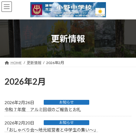
コ
ナ
ン
ビ
テ
ゲ
ン
ー
ツ
シ
へ
ョ
更新情報
ス
ン
キ
に
ッ
移
プ
動
HOME
更新情報
2026年2月
2026年2月
2026年2月26日
お知らせ
令和７年度 アルミ回収のご報告とお礼
2026年2月20日
お知らせ
「おしゃべり会～地元経営者と中学生の集い～」