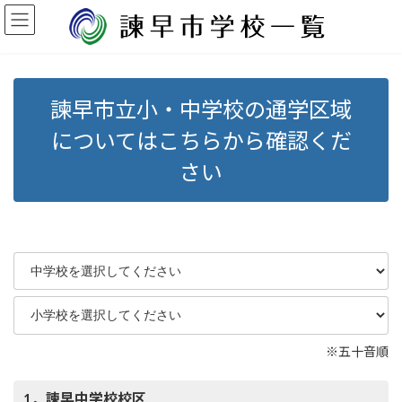
コ
ナ
ン
ビ
テ
ゲ
ン
ー
ツ
シ
へ
ョ
諫早市立小・中学校の通学区域
ス
ン
キ
に
についてはこちらから確認くだ
ッ
移
さい
プ
動
※五十音順
1．諫早中学校校区