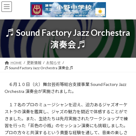
コ
ナ
ン
ビ
テ
ゲ
ン
ー
ツ
シ
♬ Sound Factory Jazz Orchestra
へ
ョ
ス
ン
演奏会 ♬
キ
に
ッ
移
プ
動
HOME
更新情報
お知らせ
♬ Sound Factory Jazz Orchestra 演奏会 ♬
６月１０日（火）舞台芸術等総合支援事業 Sound Factory Jazz
Orchestra 演奏会が実施されました。
１７名のプロのミュージシャンを迎え、迫力あるジャズオーケ
ストラの演奏を鑑賞し、ジャズの魅力を間近で体感することがで
きました。また、生徒たちは先月実施されたワークショップで練
習を行った「茶色の小瓶」のセッション演奏にも挑戦しました。
プロの方々と共演するという貴重な経験を通して、音楽の楽しさ