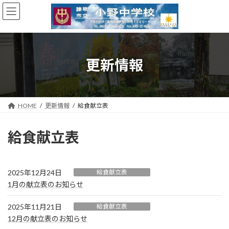
コ
ナ
ン
ビ
テ
ゲ
ン
ー
ツ
シ
へ
ョ
更新情報
ス
ン
キ
に
ッ
移
プ
動
HOME
更新情報
給食献立表
給食献立表
2025年12月24日
給食献立表
1月の献立表のお知らせ
2025年11月21日
給食献立表
12月の献立表のお知らせ