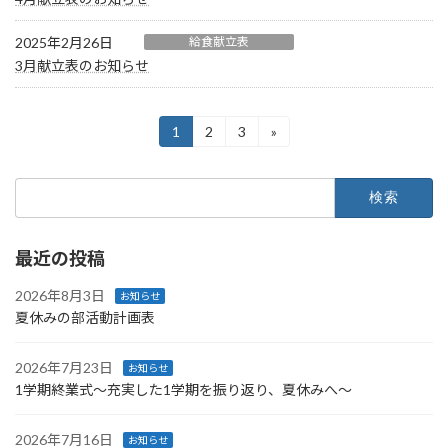
2025年2月26日
給食献立表
3月献立表のお知らせ
投
1
2
3
»
固
固
固
定
定
定
稿
ペ
ペ
ペ
検
ー
ー
ー
の
索:
ジ
ジ
ジ
ペ
最近の投稿
ー
ジ
2026年8月3日
お知らせ
夏休みの部活動計画表
送
り
2026年7月23日
お知らせ
1学期終業式〜充実した1学期を振り返り、夏休みへ〜
2026年7月16日
お知らせ