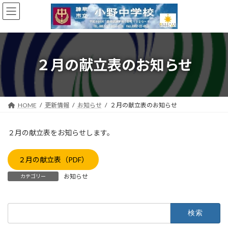
コ
ナ
ン
ビ
テ
ゲ
ン
ー
ツ
シ
へ
ョ
２月の献立表のお知らせ
ス
ン
キ
に
ッ
移
プ
動
HOME
更新情報
お知らせ
２月の献立表のお知らせ
２月の献立表をお知らせします。
２月の献立表（PDF）
お知らせ
カテゴリー
検
索: